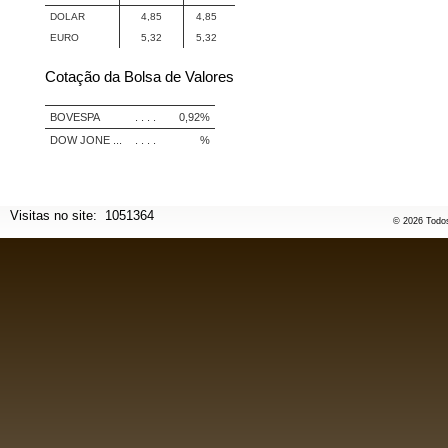
DOLAR
4,85
4,85
EURO
5,32
5,32
Cotação da Bolsa de Valores
BOVESPA
. . . .
0,92%
DOW JONE ...
. . . .
%
Visitas no site:
1051364
© 2026 Todos